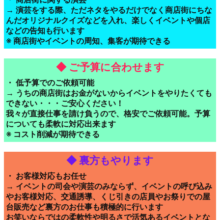
※ イベントのクオリティを一段階二段階引き上げることが
できる
・ 商店街に関する演芸
→ 演芸をする際、ただネタをやるだけでなく商店街にちな
んだオリジナルクイズなどを入れ、楽しくイベントや個店
などの告知も行います
※ 商店街やイベントの周知、集客が期待できる
◆ ご予算に合わせます
・ 低予算でのご依頼可能
→ うちの商店街はお金がないからイベントをやりたくても
できない・・・ご安心ください！
我々が直接仕事を請け負うので、格安でご依頼可能。予算
についても柔軟に対応出来ます
※ コスト削減が期待できる
◆ 裏方もやります
・ お客様対応もお任せ
→ イベントの司会や演芸のみならず、イベントの呼び込み