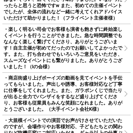
て今日の盛り上がりはありませんでした！！！！本当に
感謝です！！ 次回みなさんなくしてイベントやる自信
はないくらい、居てくださり助かりました。いなかった
ったらと思うと恐怖ですw また、初めての主催イベント
でしたが、全体の流れなど一緒に考えてくれアドバイス
いただけて助かりました！（フライベント主催者様）
・楽しく明るい司会でお客様も演者も飽きずに終始楽し
くイベントを行うことができました。急な時間調整でも
なんなく楽しく繋げてくださり、ありがとうございま
す！自主主催が初めてだったのでお願いしてよかったで
す。また、打ち合わせでもいろいろご意見をいただき、
スムーズなイベントにも繋がりました。ありがとうござ
いました！（Iの会様）
・商店街盛り上げボーイズの動画を見てイベントを手伝
ってもらいました。声出しや誘導、お客様対応など丁寧
に仕事をしてくれました。また、ガラポンくじで当たり
が出ると全力でバンザイをするなど盛り上げてくださ
り、お客様も従業員もみんな笑顔になれました。ありが
とうございました。（大手イベント会社K様）