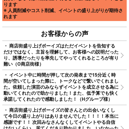
やお客様対応、交通誘導、くじ引きの店員やお祭りでの屋
台販売など裏方のお仕事も積極的に行います
お笑いならではの柔軟性や明るさで活気あるイベントとな
ります
※ 人員削減やコスト削減、イベントの盛り上がりが期待さ
れます
お客様からの声
・ 商店街盛り上げボーイズはただイベントを告知する
だけではなく、主旨を理解して、お客様への説明だった
り、誘導だったりを率先してやってくれるところが有り
難い（O商店街様）
・ イベント中に時間が押して次の発表まで15分近く時
間が空いてしまった際に、トークなどで繋いでくれまし
た。依頼した演芸のみならずイベントを成立させる為に
動いてくれたので助かりました！また、低予算でも快く
承諾してくれたので感動しました！（Hグループ様）
・ 商店街盛り上げボーイズの皆さんとの出会いなくし